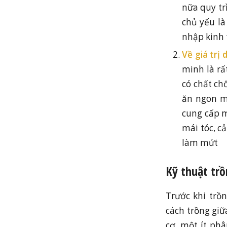
nữa quy tr
chủ yếu l
nhập kinh 
Về giá trị 
minh là rấ
có chất ch
ăn ngon m
cung cấp m
mái tóc, cả
làm mứt
Kỹ thuật trồ
Trước khi trồ
cách trồng giữ
cơ, một ít phâ