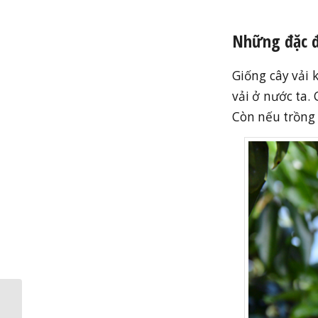
Những đặc đ
Giống cây vải 
vải ở nước ta.
Còn nếu trồng 
Top 5 thuốc kích rễ vải
giúp cây sinh trưởng