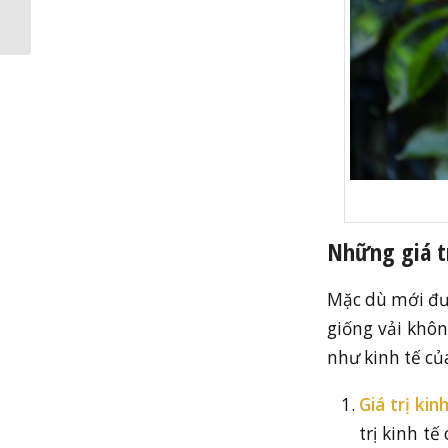
tốt
Những giá tr
Mặc dù mới đư
giống vải khôn
như kinh tế củ
Giá trị kinh
trị kinh t