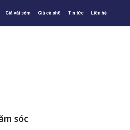
Giá vải sớm
Giá cà phê
Tin tức
Liên hệ
hăm sóc