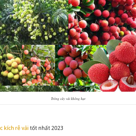
Trồng cây vải không hạt
c kích rễ vải
tốt nhất 2023