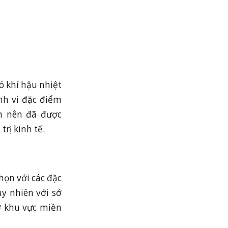
ó khí hậu nhiệt
nh vì đặc điểm
am nên đã được
rị kinh tế.
họn với các đặc
y nhiên với sở
 ở khu vực miền