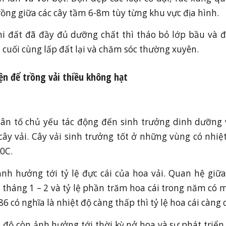
ồng giữa các cây tầm 6-8m tùy từng khu vực địa hình.
hi đất đã đầy đủ dưỡng chất thì tháo bỏ lớp bầu và đ
 cuối cùng lấp đất lại và chăm sóc thường xuyên.
iện để trồng vải thiều không hạt
hân tố chủ yếu tác động đến sinh trưởng dinh dưỡng 
cây vải. Cây vải sinh trưởng tốt ở những vùng có nhi
0C.
nh hưởng tới tỷ lệ đực cái của hoa vải. Quan hệ giữ
tháng 1 – 2 và tỷ lệ phần trăm hoa cái trong năm có
,86 có nghĩa là nhiệt độ càng thấp thì tỷ lệ hoa cái càng 
t độ còn ảnh hưởng tới thời kỳ nở hoa và sự phát triển