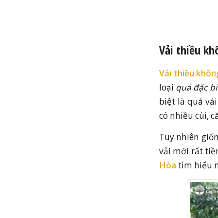
Vải thiều kh
Vải thiều
không
loại
quả đặc bi
biệt là quả vả
có nhiều cùi, 
Tuy nhiên giố
vải mới rất ti
Hòa
tìm hiểu n