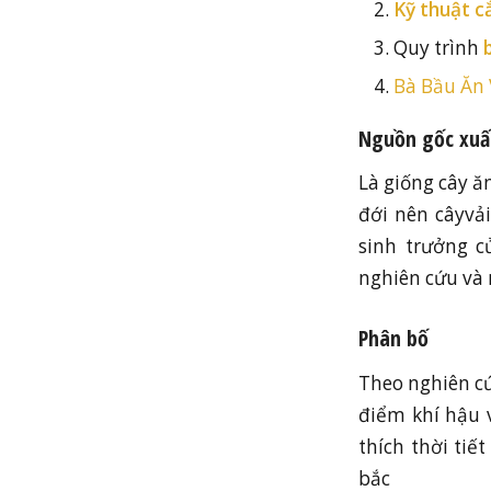
Kỹ thuật cắ
Quy trình
Bà Bầu Ăn
Nguồn gốc xuấ
Là giống cây ă
đới nên câyvả
sinh trưởng c
nghiên cứu và 
Phân bố
Theo nghiên cứ
điểm khí hậu 
thích thời tiế
bắc