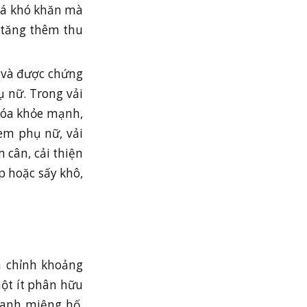
uá khó khăn mà
 tăng thêm thu
 và được chứng
ụ nữ. Trong vải
hóa khỏe mạnh,
em phụ nữ, vải
 cân, cải thiện
ếp hoặc sấy khô,
n chỉnh khoảng
một ít phân hữu
quanh miệng hố.