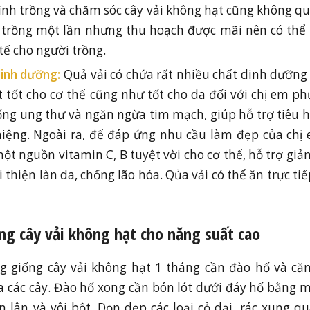
ình trồng và chăm sóc cây vải không hạt cũng không q
à trồng một lần nhưng thu hoạch được mãi nên có thể
tế cho người trồng.
dinh dưỡng:
Quả vải có chứa rất nhiều chất dinh dưỡng
t tốt cho cơ thể cũng như tốt cho da đối với chị em ph
ống ung thư và ngăn ngừa tim mạch, giúp hỗ trợ tiêu 
iệng. Ngoài ra, để đáp ứng nhu cầu làm đẹp của chị 
ột nguồn vitamin C, B tuyệt vời cho cơ thể, hỗ trợ giảm
i thiện làn da, chống lão hóa. Qủa vải có thể ăn trực ti
ng cây vải không hạt cho năng suất cao
ng giống cây vải không hạt 1 tháng cần đào hố và că
a các cây. Đào hố xong cần bón lót dưới đáy hố bằng 
n lân và vôi bột. Dọn dẹp các loại cỏ dại, rác xung 