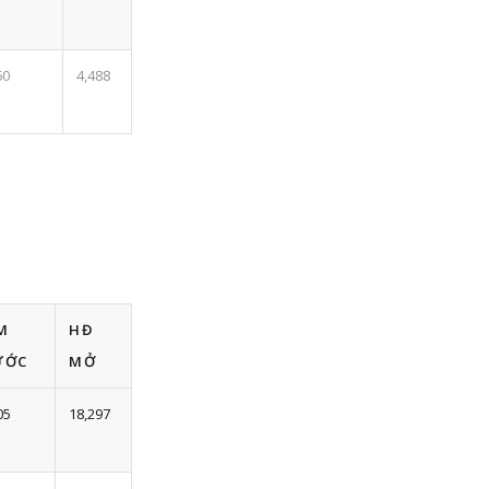
60
4,488
M
HĐ
ƯỚC
MỞ
05
18,297