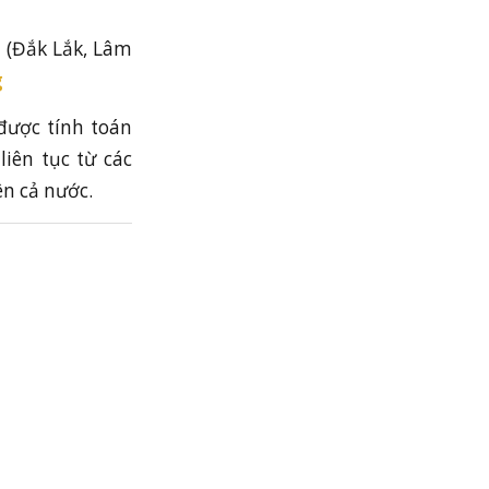
 (Đắk Lắk, Lâm
g
ược tính toán
liên tục từ các
ên cả nước.