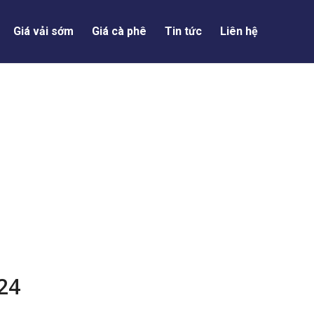
Giá vải sớm
Giá cà phê
Tin tức
Liên hệ
24