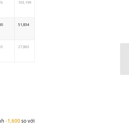
25
103,199
00
51,834
55
27,863
nh
-1,600
so với