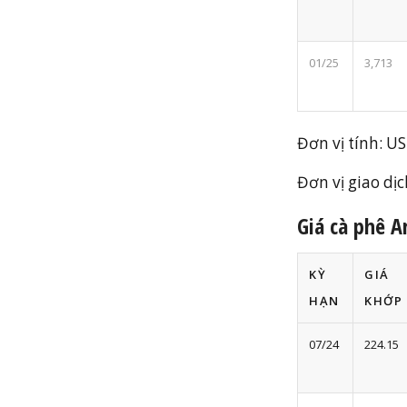
01/25
3,713
Đơn vị tính: U
Đơn vị giao dịch
Giá cà phê A
KỲ
GIÁ
HẠN
KHỚP
07/24
224.15