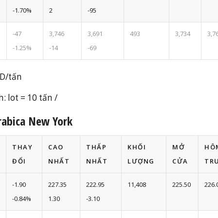
-1.70%
2
-95
-47
3,746
3,691
493
3,734
3,7
-1.25%
-14
-69
SD/tấn
: lot = 10 tấn /
rabica New York
THAY
CAO
THẤP
KHỐI
MỞ
HÔ
ĐỔI
NHẤT
NHẤT
LƯỢNG
CỬA
TR
-1.90
227.35
222.95
11,408
225.50
226.
-0.84%
1.30
-3.10