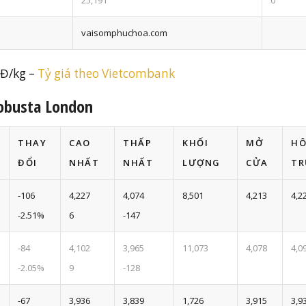
25,191
0
vaisomphuchoa.com
NĐ/kg –
Tỷ giá theo Vietcombank
Robusta London
THAY
CAO
THẤP
KHỐI
MỞ
H
ĐỔI
NHẤT
NHẤT
LƯỢNG
CỬA
TR
-106
4,227
4,074
8,501
4,213
4,2
-2.51%
6
-147
-84
4,102
3,965
11,073
4,078
4,0
-2.05%
9
-128
-67
3,936
3,839
1,726
3,915
3,9