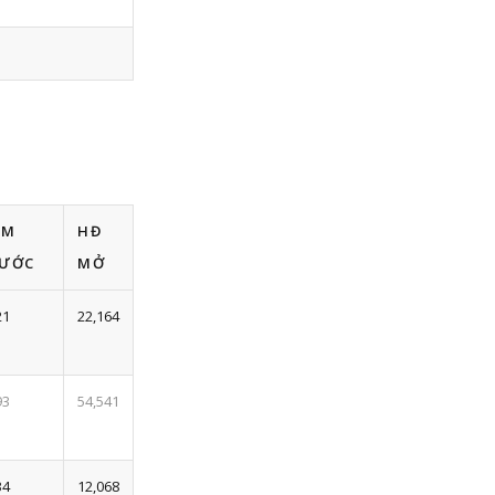
ÔM
HĐ
ƯỚC
MỞ
21
22,164
93
54,541
34
12,068