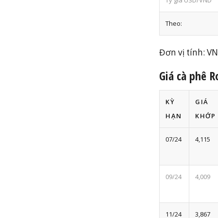
Tỷ giá USD/VND
Theo:
Đơn vị tính: V
Giá cà phê 
KỲ
GIÁ
HẠN
KHỚP
07/24
4,115
09/24
4,009
11/24
3,867