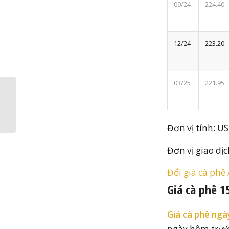
09/24
224.40
12/24
223.20
03/25
221.95
Giá cà phê hôm nay
ngày 14.6.2024
Đơn vị tính: US
Đơn vị giao dịc
Đổi giá cà phê
Giá cà phê 1
Giá cà phê ng