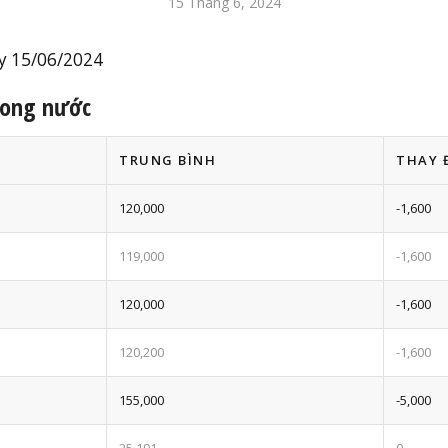
15 Tháng 6, 2024
y 15/06/2024
trong nước
TRUNG BÌNH
THAY 
120,000
-1,600
119,000
-1,600
120,000
-1,600
120,200
-1,600
155,000
-5,000