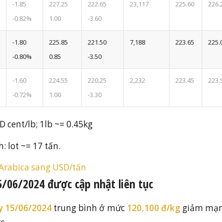
-1.85
227.25
222.65
23,117
225.60
226.
-0.82%
1.00
-3.60
-1.80
225.85
221.50
7,188
223.65
225.
-0.80%
0.85
-3.50
-1.60
224.55
220.25
2,232
223.45
223.
-0.72%
1.00
-3.30
D cent/lb; 1lb ~= 0.45kg
h: lot ~= 17 tấn.
 Arabica sang USD/tấn
5/06/2024 được cập nhật liên tục
ày 15/06/2024
trung bình ở mức
120,100 đ/kg
giảm mạ